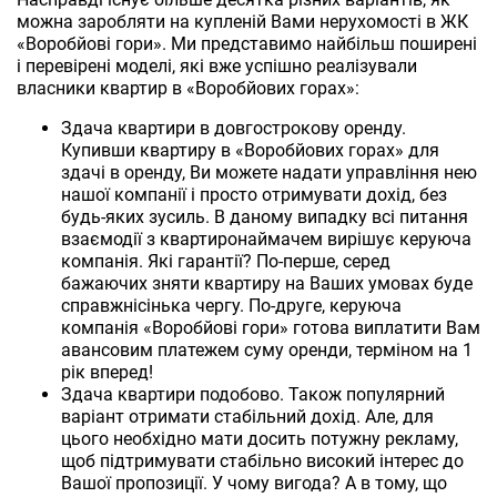
можна заробляти на купленій Вами нерухомості в ЖК
«Воробйові гори». Ми представимо найбільш поширені
і перевірені моделі, які вже успішно реалізували
власники квартир в «Воробйових горах»:
Здача квартири в довгострокову оренду.
Купивши квартиру в «Воробйових горах» для
здачі в оренду, Ви можете надати управління нею
нашої компанії і просто отримувати дохід, без
будь-яких зусиль. В даному випадку всі питання
взаємодії з квартиронаймачем вирішує керуюча
компанія. Які гарантії? По-перше, серед
бажаючих зняти квартиру на Ваших умовах буде
справжнісінька чергу. По-друге, керуюча
компанія «Воробйові гори» готова виплатити Вам
авансовим платежем суму оренди, терміном на 1
рік вперед!
Здача квартири подобово. Також популярний
варіант отримати стабільний дохід. Але, для
цього необхідно мати досить потужну рекламу,
щоб підтримувати стабільно високий інтерес до
Вашої пропозиції. У чому вигода? А в тому, що