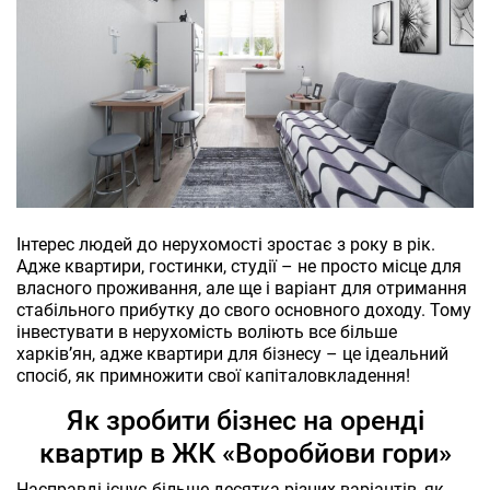
Інтерес людей до нерухомості зростає з року в рік.
Адже квартири, гостинки, студії – не просто місце для
власного проживання, але ще і варіант для отримання
стабільного прибутку до свого основного доходу. Тому
інвестувати в нерухомість воліють все більше
харків’ян, адже квартири для бізнесу – це ідеальний
спосіб, як примножити свої капіталовкладення!
Як зробити бізнес на оренді
квартир в ЖК «Воробйови гори»
Насправді існує більше десятка різних варіантів, як