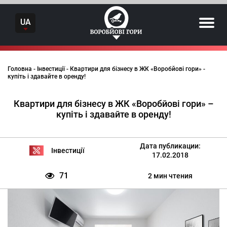
Skip
to
UA
content
Головна
-
Інвестиції
-
Квартири для бізнесу в ЖК «Воробйові гори» -
купіть і здавайте в оренду!
Квартири для бізнесу в ЖК «Воробйові гори» –
купіть і здавайте в оренду!
Дата публикации:
Інвестиції
17.02.2018
71
2 мин чтения