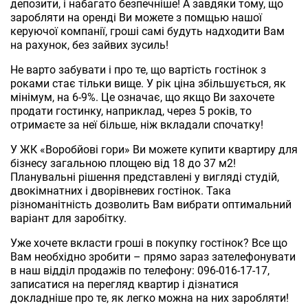
депозити, і набагато безпечніше! А завдяки тому, що
заробляти на оренді Ви можете з помщью нашої
керуючої компанії, гроші самі будуть надходити Вам
на рахунок, без зайвих зусиль!
Не варто забувати і про те, що вартість гостінок з
роками стає тільки вище. У рік ціна збільшується, як
мінімум, на 6-9%. Це означає, що якщо Ви захочете
продати гостинку, наприклад, через 5 років, то
отримаєте за неї більше, ніж вкладали спочатку!
У ЖК «Воробйові гори» Ви можете купити квартиру для
бізнесу загальною площею від 18 до 37 м2!
Планувальні рішення представлені у вигляді студій,
двокімнатних і дворівневих гостінок. Така
різноманітність дозволить Вам вибрати оптимальний
варіант для заробітку.
Уже хочете вкласти гроші в покупку гостінок? Все що
Вам необхідно зробити – прямо зараз зателефонувати
в наш відділ продажів по телефону: 096-016-17-17,
записатися на перегляд квартир і дізнатися
докладніше про те, як легко можна на них заробляти!