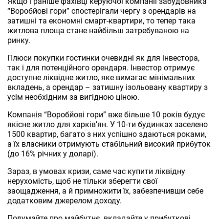
Якщо і раніше фахівці керуючої компанії забудовника
“Воробйові гори” спостерігали чергу з орендарів на
затишні та економні смарт-квартири, то тепер така
житлова площа стане найбільш затребуваною на
ринку.
Плюси покупки гостинки очевидні як для інвестора,
так і для потенційного орендаря. Інвестор отримує
доступне ліквідне житло, яке вимагає мінімальних
вкладень, а орендар – затишну ізольовану квартиру з
усім необхідним за вигідною ціною.
Компанія “Воробйові гори” вже більше 10 років будує
якісне житло для харків’ян. У 10-ти будинках заселено
1500 квартир, багато з них успішно здаються роками,
а їх власники отримують стабільний високий прибуток
(до 16% річних у доларі).
Зараз, в умовах кризи, саме час купити ліквідну
нерухомість, щоб не тільки зберегти свої
заощадження, а й примножити їх, забезпечивши себе
додатковим джерелом доходу.
Подумайте про майбутнє, вкладайте у прибуткові