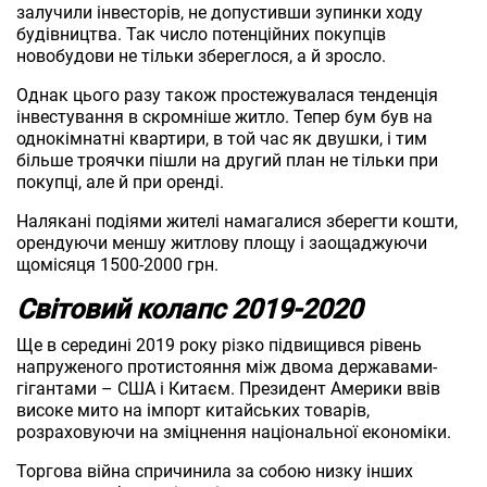
залучили інвесторів, не допустивши зупинки ходу
будівництва. Так число потенційних покупців
новобудови не тільки збереглося, а й зросло.
Однак цього разу також простежувалася тенденція
інвестування в скромніше житло. Тепер бум був на
однокімнатні квартири, в той час як двушки, і тим
більше троячки пішли на другий план не тільки при
покупці, але й при оренді.
Налякані подіями жителі намагалися зберегти кошти,
орендуючи меншу житлову площу і заощаджуючи
щомісяця 1500-2000 грн.
Світовий колапс 2019-2020
Ще в середині 2019 року різко підвищився рівень
напруженого протистояння між двома державами-
гігантами – США і Китаєм. Президент Америки ввів
високе мито на імпорт китайських товарів,
розраховуючи на зміцнення національної економіки.
Торгова війна спричинила за собою низку інших