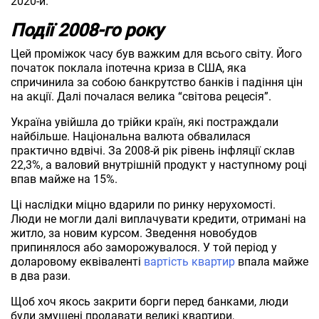
2020-й.
Події 2008-го року
Цей проміжок часу був важким для всього світу. Його
початок поклала іпотечна криза в США, яка
спричинила за собою банкрутство банків і падіння цін
на акції. Далі почалася велика “світова рецесія”.
Україна увійшла до трійки країн, які постраждали
найбільше. Національна валюта обвалилася
практично вдвічі. За 2008-й рік рівень інфляції склав
22,3%, а валовий внутрішній продукт у наступному році
впав майже на 15%.
Ці наслідки міцно вдарили по ринку нерухомості.
Люди не могли далі виплачувати кредити, отримані на
житло, за новим курсом. Зведення новобудов
припинялося або заморожувалося. У той період у
доларовому еквіваленті
вартість квартир
впала майже
в два рази.
Щоб хоч якось закрити борги перед банками, люди
були змушені продавати великі квартири,