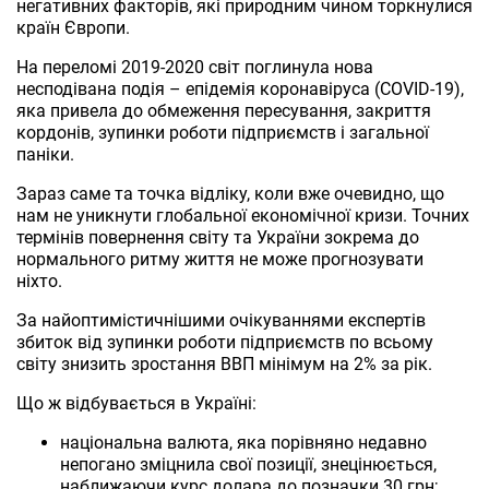
негативних факторів, які природним чином торкнулися
країн Європи.
На переломі 2019-2020 світ поглинула нова
несподівана подія – епідемія коронавіруса (COVID-19),
яка привела до обмеження пересування, закриття
кордонів, зупинки роботи підприємств і загальної
паніки.
Зараз саме та точка відліку, коли вже очевидно, що
нам не уникнути глобальної економічної кризи. Точних
термінів повернення світу та України зокрема до
нормального ритму життя не може прогнозувати
ніхто.
За найоптимістичнішими очікуваннями експертів
збиток від зупинки роботи підприємств по всьому
світу знизить зростання ВВП мінімум на 2% за рік.
Що ж відбувається в Україні:
національна валюта, яка порівняно недавно
непогано зміцнила свої позиції, знецінюється,
наближаючи курс долара до позначки 30 грн;