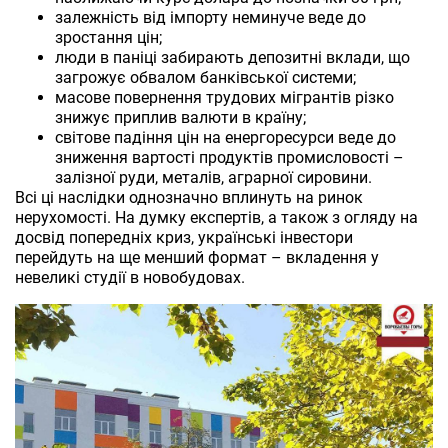
залежність від імпорту неминуче веде до
зростання цін;
люди в паніці забирають депозитні вклади, що
загрожує обвалом банківської системи;
масове повернення трудових мігрантів різко
знижує приплив валюти в країну;
світове падіння цін на енергоресурси веде до
зниження вартості продуктів промисловості –
залізної руди, металів, аграрної сировини.
Всі ці наслідки однозначно вплинуть на ринок
нерухомості. На думку експертів, а також з огляду на
досвід попередніх криз, українські інвестори
перейдуть на ще менший формат – вкладення у
невеликі студії в новобудовах.