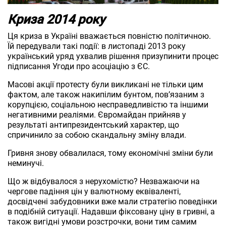
Криза 2014 року
Ця криза в Україні вважається повністю політичною.
Їй передували такі події: в листопаді 2013 року
український уряд ухвалив рішення призупинити процес
підписання Угоди про асоціацію з ЄС.
Масові акції протесту були викликані не тільки цим
фактом, але також накипілим бунтом, пов’язаним з
корупцією, соціальною несправедливістю та іншими
негативними реаліями. Євромайдан прийняв у
результаті антипрезидентський характер, що
спричинило за собою скандальну зміну влади.
Гривня знову обвалилася, тому економічні зміни були
неминучі.
Що ж відбувалося з нерухомістю? Незважаючи на
чергове падіння цін у валютному еквіваленті,
досвідчені забудовники вже мали стратегію поведінки
в подібній ситуації. Надавши фіксовану ціну в гривні, а
також вигідні умови розстрочки, вони тим самим