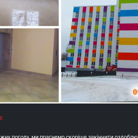
8
жну погоду, ми прагнемо скоріше закінчити оздоблю