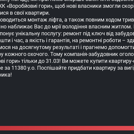
К «Воробйовиі гори», щоб нові власники змогли скор
ся в свої квартири.
роводиться монтаж ліфта, а також повним ходом три
чно наближає Вас до мрії володіння власним житлом.
онує унікальну послугу: ремонт під ключ від забудо
ти і час, а якість і гарантія, на ремонтні роботи – з
мося на досягнутому результаті і прагнемо допомогт
ру кожного охочого. Тому компанія-забудовник оголо
ві гори» тільки до 31.03! Ви можете купити квартиру-
е за 11380 у.о. Поспішайте придбати квартиру за виг
ника!