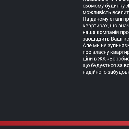
сьомому будинку Ж
можливість вселити
На даному етапі п
квартирах, що зна
наша компанія проп
заощадить Ваші кош
Але ми не зупиняє
про власну кварти
ціни в ЖК «Воробйо
що будується за вс
надійного забудов
.