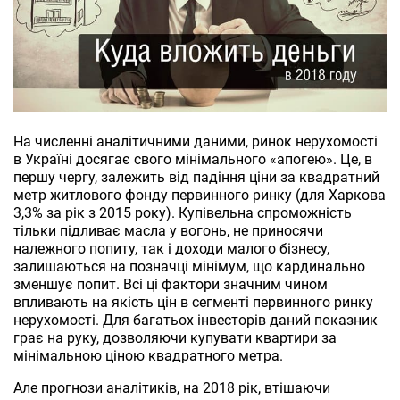
На численні аналітичними даними, ринок нерухомості
в Україні досягає свого мінімального «апогею». Це, в
першу чергу, залежить від падіння ціни за квадратний
метр житлового фонду первинного ринку (для Харкова
3,3% за рік з 2015 року). Купівельна спроможність
тільки підливає масла у вогонь, не приносячи
належного попиту, так і доходи малого бізнесу,
залишаються на позначці мінімум, що кардинально
зменшує попит. Всі ці фактори значним чином
впливають на якість цін в сегменті первинного ринку
нерухомості. Для багатьох інвесторів даний показник
грає на руку, дозволяючи купувати квартири за
мінімальною ціною квадратного метра.
Але прогнози аналітиків, на 2018 рік, втішаючи