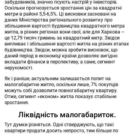
забудовників, значно псують настрій у інвесторів.
Оскільки прогнозується зростання цін за квадратні
метри в районі 5,5-6,5%. Ці висновки засновані на
даних Міністерства регіонального розвитку про
збільшення вартості будівництва квадратного метра
житла, в різних регіонах вони свої, але для Харкова –
це 12,79 тисяч гривень за квадратний метр. Звідси
випливає і збільшення вартості житла на різних етапах
будівництва. Звідси, можна зробити висновок, що
даний період в економіці країни дозволяє вигідно
вкладати фінанси в перспективу, а саме, сегмент
нерухомості.
Як і раніше, актуальним залишається попит на
малогабаритне житло, оскільки лише, 7% покупців
можуть собі дозволити повногабаритну квартиру.
Отже, сегмент «економ» житла показує стабільне
зростання.
Ліквідність малогабариток.
Тут думки різняться. Одні стверджують, що такі
квартири продати досить непросто, тим більше по