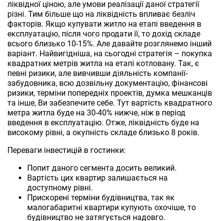
ліквідної ціною, але умови реалізації даної стратегії
різні. Тим більше що на ліквідність впливає безліч
факторів. Якщо купувати житло на етапі введення в
експлуатацію, після чого продати її, то дохід складе
всього близько 10-15%. Але давайте розглянемо інший
варіант. Найвигідніша, на сьогодні стратегія – покупка
квадратних метрів житла на етапі котловану. Так, є
певні ризики, але вивчивши діяльність компанії-
забудовника, всю дозвільну документацію, фінансові
ризики, терміни попередніх проектів, думка мешканців
та інше, Ви забезпечите себе. Тут вартість квадратного
метра житла буде на 30-40% нижче, ніж в період
введення в експлуатацію. Отже, ліквідність буде на
високому рівні, а окупність складе близько 8 років.
Переваги інвестицій в гостинки:
Попит даного сегмента досить великий.
Вартість цих квартир залишається на
доступному рівні.
Прискорені терміни будівництва, так як
малогабаритні квартири купують охочіше, то
будівництво не затягується надовго.