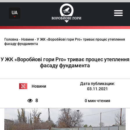
Skip
to
UA
content
Головна
-
Новини
-
У ЖК «Воробйові гори Pro» триває процес утеплення
фасаду фундамента
У ЖК «Воробйові гори Pro» триває процес утеплення
фасаду фундамента
Дата публикации:
Новини
03.11.2021
8
0 мин чтения