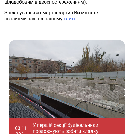
цілодобовим відеоспостереженням).
З плануванням смарт-квартир Ви можете
ознайомитись на нашому
сайті.
У першій секції будівельники
0
03.11
продовжують робити кладку