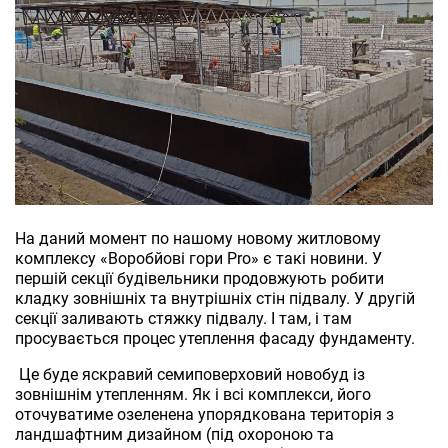
На даний момент по нашому новому житловому
комплексу «Воробйові гори Pro» є такі новини. У
першій секції будівельники продовжують робити
кладку зовнішніх та внутрішніх стін підвалу. У другій
секції заливають стяжку підвалу. І там, і там
просувається процес утеплення фасаду фундаменту.
Це буде яскравий семиповерховий новобуд із
зовнішнім утепленням. Як і всі комплекси, його
оточуватиме озеленена упорядкована територія з
ландшафтним дизайном (під охороною та