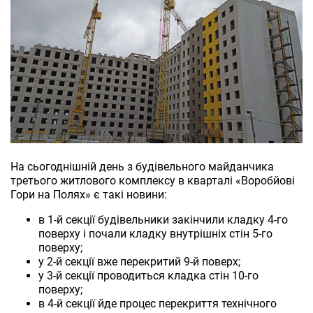
На сьогоднішній день з будівельного майданчика
третього житлового комплексу в кварталі «Воробйові
Гори на Полях» є такі новини:
в 1-й секції будівельники закінчили кладку 4-го
поверху і почали кладку внутрішніх стін 5-го
поверху;
у 2-й секції вже перекритий 9-й поверх;
у 3-й секції проводиться кладка стін 10-го
поверху;
в 4-й секції йде процес перекриття технічного