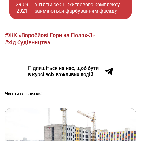
29.09
У п'ятій секції житлового комплексу
2
го
2021
займаються фарбуванням фасаду
#ЖК «Воробйові Гори на Полях-3»
#хід будівництва
Підпишіться на нас, щоб бути
в курсі всіх важливих подій
Читайте також: