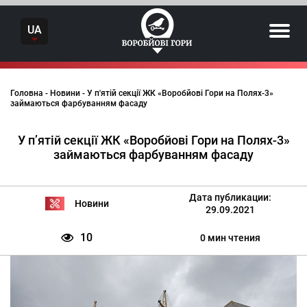
Skip
to
UA
content
Головна
-
Новини
-
У п'ятій секції ЖК «Воробйові Гори на Полях-3»
займаються фарбуванням фасаду
У п’ятій секції ЖК «Воробйові Гори на Полях-3»
займаються фарбуванням фасаду
Дата публикации:
Новини
29.09.2021
10
0 мин чтения