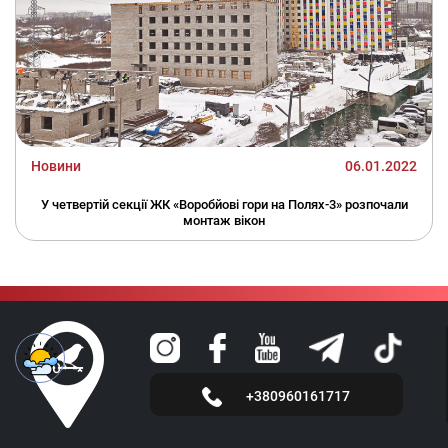
Новини
06.01.2022
У четвертій секції ЖК «Воробйові гори на Полях-3» розпочали
монтаж вікон
+380960161717