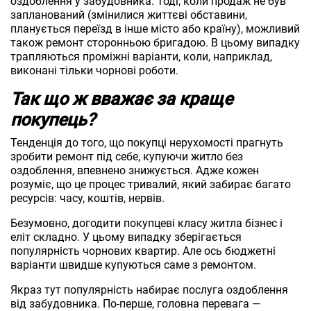
оздоблення у забудовника. Тоді, коли продаж не був
запланований (змінилися життєві обставини,
планується переїзд в інше місто або країну), можливий
також ремонт сторонньою бригадою. В цьому випадку
трапляються проміжні варіанти, коли, наприклад,
виконані тільки чорнові роботи.
Так що ж вважає за краще
покупець?
Тенденція до того, що покупці нерухомості прагнуть
зробити ремонт під себе, купуючи житло без
оздоблення, впевнено знижується. Адже кожен
розуміє, що це процес тривалий, який забирає багато
ресурсів: часу, коштів, нервів.
Безумовно, догодити покупцеві класу житла бізнес і
еліт складно. У цьому випадку зберігається
популярність чорнових квартир. Але ось бюджетні
варіанти швидше купуються саме з ремонтом.
Якраз тут популярність набирає послуга оздоблення
від забудовника. По-перше, головна перевага ―