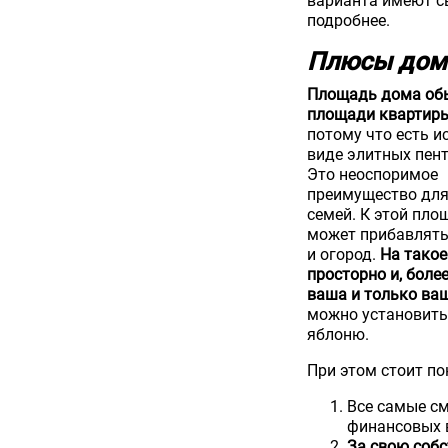
варианта имеют с
подробнее.
Плюсы дома
Площадь дома об
площади квартир
потому что есть и
виде элитных пентх
Это неоспоримое
преимущество дл
семей. К этой пло
может прибавлять
и огород.
На такое
просторно и, более
ваша и только ва
можно установить 
яблоню.
При этом стоит по
Все самые с
финансовых 
За свою собс