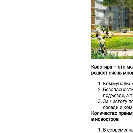
Квартира – это ма
решает очень мно
Коммунальны
Безопасност
подъезде, а 
За чистоту п
соседи и ко
Количество преим
в новострое
:
В современны