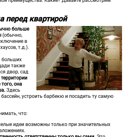
вои преимущества. Какие? Давайте рассмотрим
 перед квартирой
ычно больше
ы
(обычно,
сключение в
аусов, т.д.).
я больших
щади также
ся двор, сад
 территории
 того, она
ша.
Здесь
бассейн, устроить барбекю и посадить ту самую
нимать, что:
мелые идеи возможны только при значительных
вложениях.
твенность ответственны только вы сами.
Это