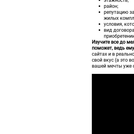
этажность;
район;
репутацию за
жилых компл
условия, кот
вид договора
приобретени
Изучите все до м
поможет, ведь ему
сайтах и в реальн
свой вкус (а это 
вашей мечты уже с