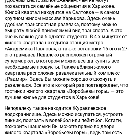
удобным месторасположением, чем не могут
похвастаться семейные общежития в Харькове.
Жилой квартал находится на Салтовке — в самом
крупном жилом массиве Харькова. Здесь очень
удобная транспортная развязка, поэтому можно
выбрать любой приемлемый вид транспорта. А это
очень важно для бюджета студента. В 4-х минутах от
жилого квартала находится станция метро
«Академика Павлова», а также остановки 16-ого и 27-
ого трамваев.Недалеко расположен огромный
супермаркет, в котором можно всегда купить все
необходимые продукты. Также вблизи жилого
квартала расположен развлекательный комплекс
«Радмир». Здесь Вы можете хорошо отдохнуть и
развлечься. Все это в который раз подтверждает, что
гостинки жилого квартала «Воробьевы горы» — это
лучшее жилье для студентов в Харькове!
Неподалеку также находится Журавлевское
водохранилище. Здесь можно искупаться, устроить
пикник, поиграть в волейбол или пейнтбол. Кстати,
пожарить шашлыки Вы можете прямо во дворе
жилого квартала «Воробьевы горы», ведь там есть