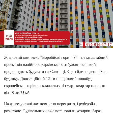
Житловий комплекс “Воробйові гори – 8” – це масштабний
проект від надійного харківського забудовника, який
продовжують будувати на Салтівці. Зараз йде зведення 8-го
будинку. Двосекційний 12-ти поверховий новобуд
європейського рівня складається зі смарт-квартир площею
від 19 до 25 м².
На даному етапі дах повністю перекрито, і руберойд
розкатано. Будівельники вже встановили козирки. Зараз