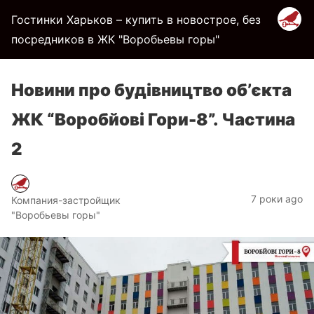
Гостинки Харьков – купить в новострое, без
посредников в ЖК "Воробьевы горы"
Новини про будівництво об’єкта
ЖК “Воробйові Гори-8”. Частина
2
7 роки ago
Компания-застройщик
"Воробьевы горы"