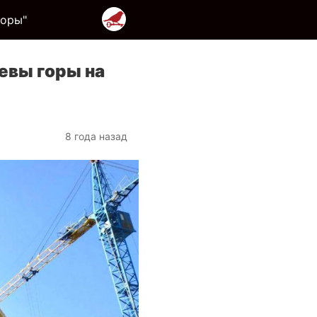
горы"
евы горы на
8 года назад