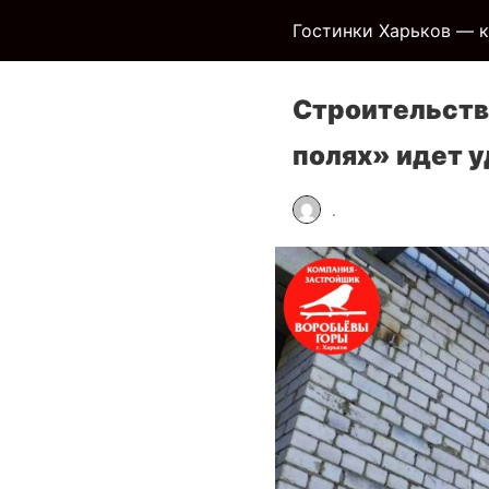
Гостинки Харьков — к
Строительств
полях» идет 
.