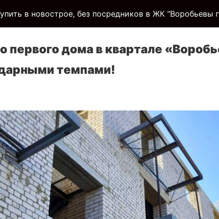
упить в новострое, без посредников в ЖК "Воробьевы 
о первого дома в квартале «Воробь
ударными темпами!